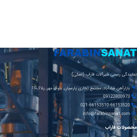
نمایندگی رسمی شیرآلات فاراب (اصلی)
بازارآهن شادآباد, مجتمع تجاری پارسیان, بلوک مهر, پلاک10
09122800973
021-66153510-66153520
info@farabinsanat.com
محصولات فاراب