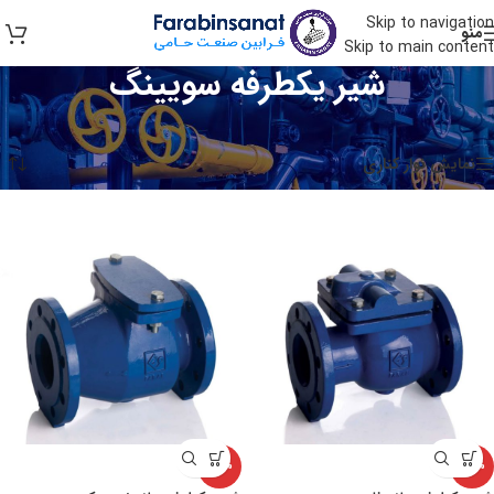
Skip to navigation
منو
Skip to main content
شیر یکطرفه سویینگ
خانه
/
شیرآلات فاراب
/
شیر یکطرفه
/
شیر یکطرفه سویینگ
Showing all 2 results
نمایش نوار کناری
-28%
-28%