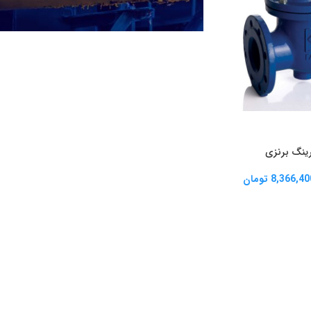
شیرآلات فاراب
FARAB VALVES
رینگ برنزی
8,366,40
تومان