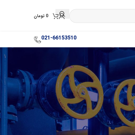
0
تومان
021-66153510
 به‌طور گسترده برای کنترل جریان سیالات در سیستم‌های لوله‌کشی و
36
24