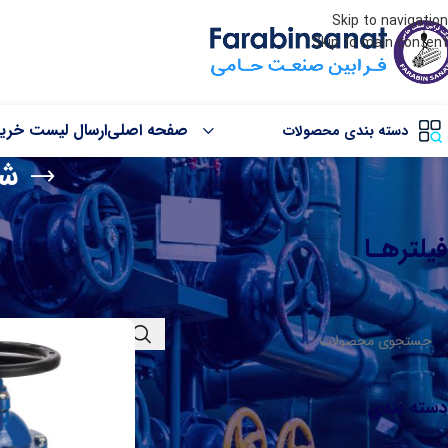
Skip to navigation
Skip to main content
صفحه اصلی
ارسال لیست خری
دسته بندی محصولات
شی
شیر کشویی
شیر بخار
فرآیندهای صنعتی به کار 
فیلترهـا
شیر کشویی زبانه فلزی (رینگ برنزی)
شیر سوپاپی F1
خانه
/
محصولات برچسب خو
شیر کشویی زبانه فلزی (رینگ استیل)
شیر سوپاپی مخصوص بخار
شیر کشویی زبانه لاستیکی PN16
شیر سوپاپی بیلوز
شیر کشویی زبانه فلزی (اورینگی)
شیریکطرفه سوپاپی (فولادی)
شیر کشویی زبانه فلزی (گرافیتی)
شیر یکطرفه سوپاپی چدنی 
دسته بندی
شیر پروانه ای
صافی
شیر پروانه ای ویفری (اھرمی)
صافی F1