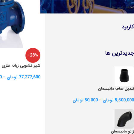
شیر پروانه ای ویفری (گیربکسی)
صافی مخصوص بخار
دسته بندی ها
شیر یکطرفه
کاربرد
شیر یکطرفه (زبانه فلزی)
شیر یکطرفه (زبانه لاستیکی)
شیر یکطرفه سوپاپی چدنی (مخصوص بخار)
جدیدترین ها
-28%
شیر کشویی زبانه فلزی 
77,277,600
تومان
–
0
تبدیل صاف مانیسمان
5,500,000
تومان
–
50,000
تومان
زانو مانیسمان