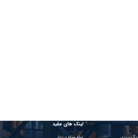
لینک های مفید
ینگ برنزی
لوله سیاه درزدار