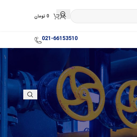
0
تومان
021-66153510