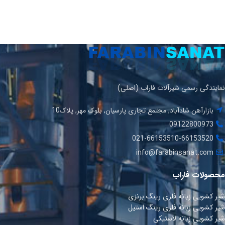
نمایندگی رسمی شیرآلات فاراب (اصلی)
بازارآهن شادآباد, مجتمع تجاری پارسیان, بلوک مهر, پلاک10
09122800973
021-66153510-66153520
info@farabinsanat.com
محصولات فاراب
شیر کشویی زبانه فلزی رینگ برنزی
شیر کشویی زبانه فلزی رینگ استیل
شیر کشویی زبانه لاستیکی