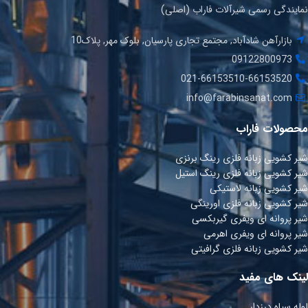
نمایندگی رسمی شیرآلات فاراب (اصلی)
بازارآهن شادآباد, مجتمع تجاری پارسیان, بلوک مهر, پلاک10
09122800973
021-66153510-66153520
info@farabinsanat.com
محصولات فاراب
شیر کشویی زبانه فلزی رینگ برنزی
شیر کشویی زبانه فلزی رینگ استیل
شیر کشویی زبانه لاستیکی
شیر کشویی زبانه فلزی اورینگی
شیر پروانه ای ویفری گیربکسی
شیر پروانه ای ویفری اھرمی
شیر کشویی زبانه فلزی گرافیتی
لینک های مفید
لوله سیاه درزدار