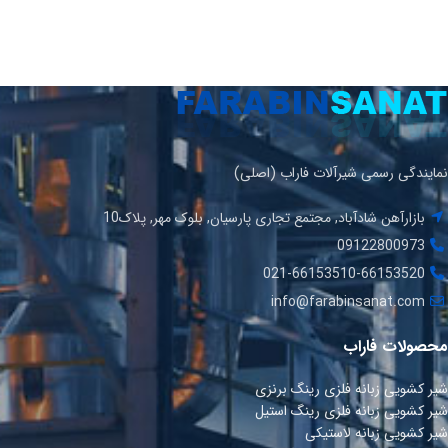
نمایندگی رسمی شیرآلات فاراب (اصلی)
بازارآهن شادآباد, مجتمع تجاری پارسیان, بلوک مهر, پلاک10
09122800973
021-66153510-66153520
info@farabinsanat.com
محصولات فاراب
شیر کشویی زبانه فلزی رینگ برنزی
شیر کشویی زبانه فلزی رینگ استیل
شیر کشویی زبانه لاستیکی