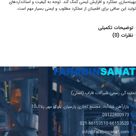
بهینه‌سازی عملکرد و افزایش ایمنی کمک کند. توجه به کیفیت و استانداردهای
تولید این صافی برای اطمینان از عملکرد مطلوب و ایمنی بسیار مهم است.
توضیحات تکمیلی
نظرات (0)
نمایندگی رسمی شیرآلات فاراب (اصلی)
بازارآهن شادآباد, مجتمع تجاری پارسیان, بلوک مهر, پلاک10
09122800973
021-66153510-66153520
info@farabinsanat.com